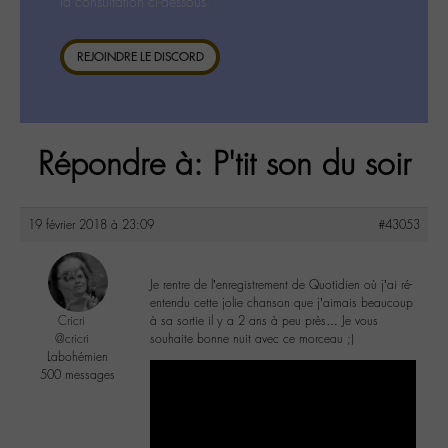
la consultation ci-dessous.
REJOINDRE LE DISCORD
Répondre à: P'tit son du soir
19 février 2018 à 23:09
#43053
Je rentre de l’enregistrement de Quotidien où j’ai ré-
entendu cette jolie chanson que j’aimais beaucoup
Cricri
à sa sortie il y a 2 ans à peu près… Je vous
@cricri
souhaite bonne nuit avec ce morceau ;)
Labohémien
500 messages