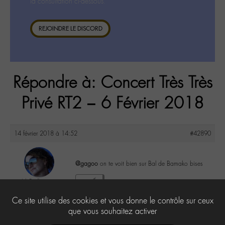
la consultation ci-dessous.
REJOINDRE LE DISCORD
Répondre à: Concert Très Très
Privé RT2 – 6 Février 2018
14 février 2018 à 14:52
#42890
@gagoo
on te voit bien sur Bal de Bamako bises
LilyPaillettes
5
@sarah13
Ce site utilise des cookies et vous donne le contrôle sur ceux
Labohémien
46 messages
que vous souhaitez activer