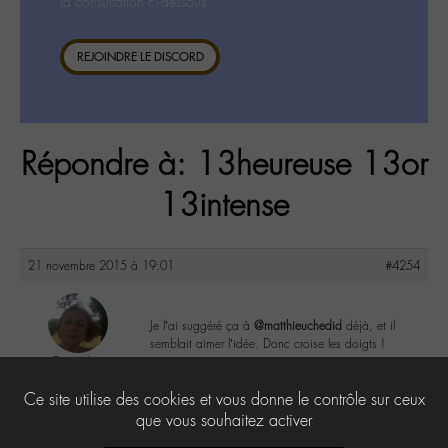
la consultation ci-dessous.
REJOINDRE LE DISCORD
Répondre à: 13heureuse 13or
13intense
21 novembre 2015 à 19:01
#4254
Je l’ai suggéré ça à
@matthieuchedid
déjà, et il
semblait aimer l’idée. Donc croise les doigts !
DonnaL
@donnal
1
Ce site utilise des cookies et vous donne le contrôle sur ceux
Labohémien
596 messages
que vous souhaitez activer