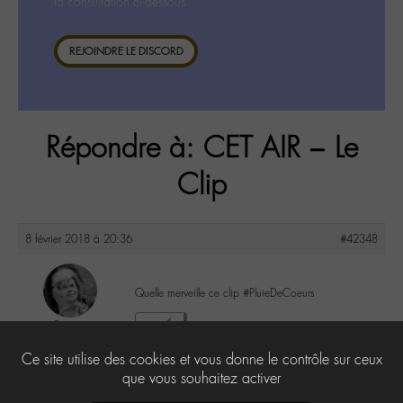
la consultation ci-dessous.
REJOINDRE LE DISCORD
Répondre à: CET AIR – Le
Clip
8 février 2018 à 20:36
#42348
Quelle merveille ce clip #PluieDeCoeurs
Cricri
0
@cricri
Ce site utilise des cookies et vous donne le contrôle sur ceux
Labohémien
500 messages
que vous souhaitez activer