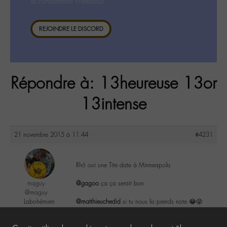
la consultation ci-dessous.
REJOINDRE LE DISCORD
Répondre à: 13heureuse 13or
13intense
21 novembre 2015 à 11:44
#4231
Rhô oui une Tite date à Minneapolis
maguy
@gagoo
ça ça serait bon
@maguy
Labohémien
@matthieuchedid
si tu nous lis:prends note 😂😜
3168 messages
2