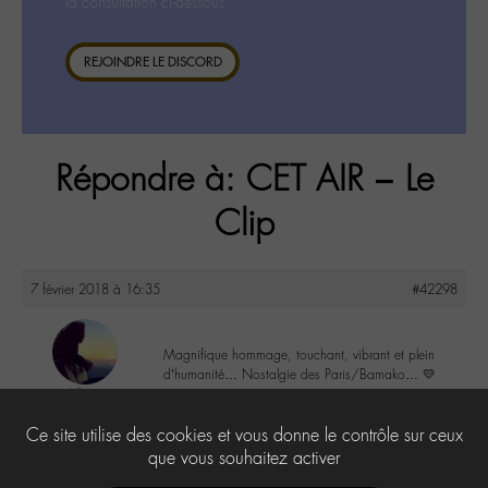
la consultation ci-dessous.
REJOINDRE LE DISCORD
Répondre à: CET AIR – Le
Clip
7 février 2018 à 16:35
#42298
Magnifique hommage, touchant, vibrant et plein
d’humanité… Nostalgie des Paris/Bamako… 💛
Lilly
@lillyb
2
Ce site utilise des cookies et vous donne le contrôle sur ceux
Labohémien
948 messages
que vous souhaitez activer