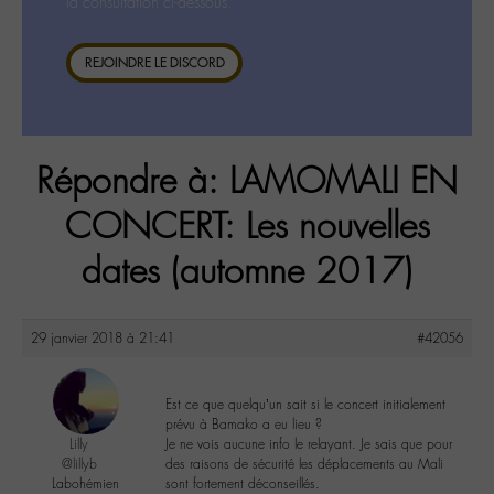
la consultation ci-dessous.
REJOINDRE LE DISCORD
Répondre à: LAMOMALI EN
CONCERT: Les nouvelles
dates (automne 2017)
29 janvier 2018 à 21:41
#42056
Est ce que quelqu’un sait si le concert initialement
prévu à Bamako a eu lieu ?
Lilly
Je ne vois aucune info le relayant. Je sais que pour
@lillyb
des raisons de sécurité les déplacements au Mali
Labohémien
sont fortement déconseillés.