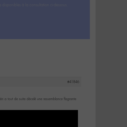
s disponibles à la consultation ci-dessous.
#41846
éri a tout de suite décelé une ressemblance flagrante