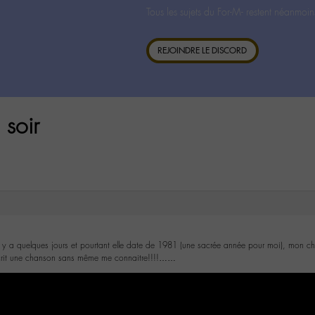
Tous les sujets du For-M- restent néanmoin
REJOINDRE LE DISCORD
 soir
il y a quelques jours et pourtant elle date de 1981 (une sacrée année pour moi), mon ch
 écrit une chanson sans même me connaitre!!!!……