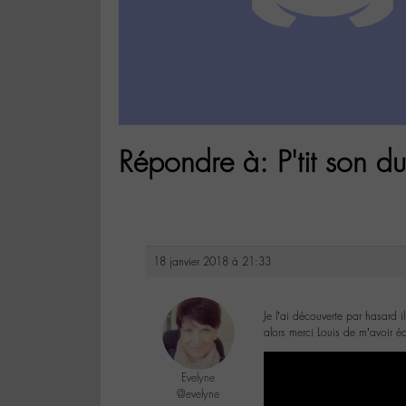
Répondre à: P'tit son du
18 janvier 2018 à 21:33
Je l’ai découverte par hasard 
alors merci Louis de m’avoir
Evelyne
@evelyne