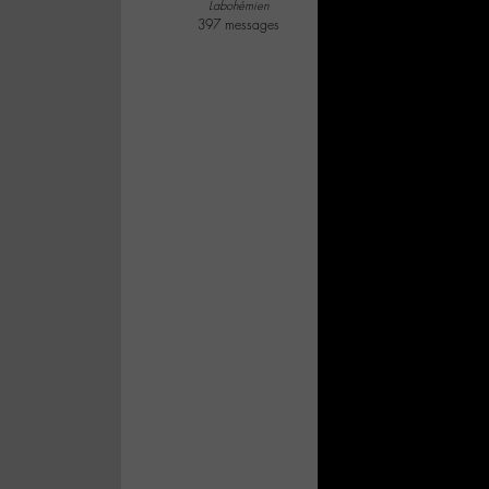
Labohémien
397 messages