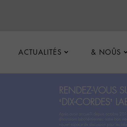
ACTUALITÉS
& NOÛS
RENDEZ-VOUS SU
‘DIX-CORDES’ LA
Après avoir accueilli depuis octobre 201
discussions labohémiennes, notre bon vie
nouvel espace de discussion pour les labo