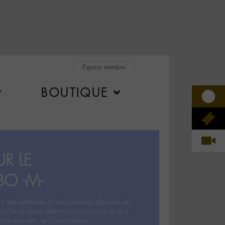
Espace membre
BOUTIQUE
R LE
BO -M-
5 des centaines et des centaines de sujets de
ux Forum laisse désormais sa place à un tout
hémien‧ne‧s: le « Dix-cordes ».