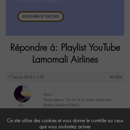
la consultation ci-dessous.
REJOINDRE LE DISCORD
Répondre à: Playlist YouTube
Lamomali Airlines
17 janvier 2018 à 1:50
#41804
Merci !
Please please, Cet Air et La bonne étoile avec
Lilly
Ibrahim Maalouf/Nach….
@lillyb
Labohémien
1
Ce site utilise des cookies et vous donne le contrôle sur ceux
948 messages
que vous souhaitez activer