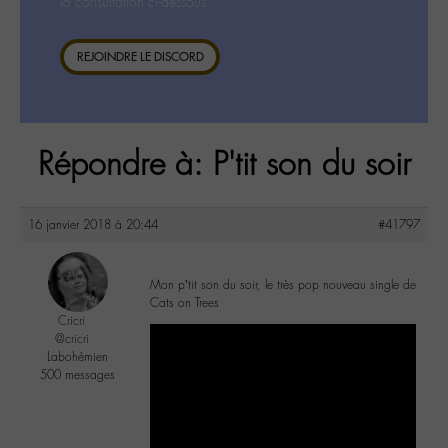
la consultation ci-dessous.
REJOINDRE LE DISCORD
Répondre à: P'tit son du soir
16 janvier 2018 à 20:44
#41797
Mon p’tit son du soir, le très pop nouveau single de
Cats on Trees
Cricri
@cricri
Labohémien
500 messages