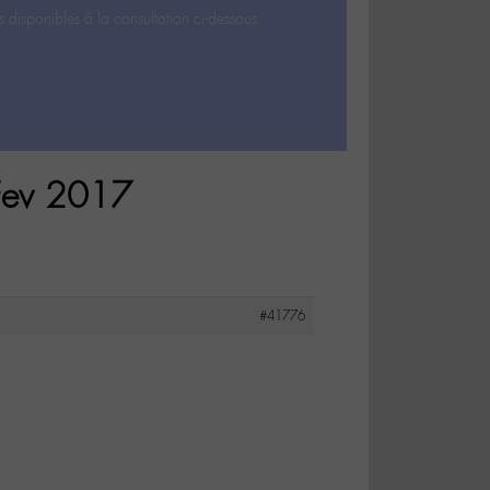
s disponibles à la consultation ci-dessous.
 Fev 2017
#41776