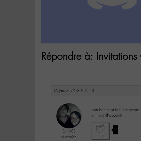
Répondre à: Invitation
16 janvier 2018 à 12:13
bon bah c’est fait!!! espéron
et merci
@labom
!!!
2
SofM88
@sofm88