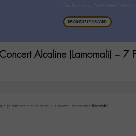
Tous les sujets du For-M- restent néanmoin
REJOINDRE LE DISCORD
s Concert Alcaline (Lamomali) – 7
s que ça sera bon et en route pour un nouveau périple avec
@sandyh
!