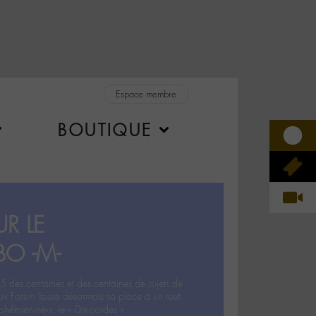
Espace membre
BOUTIQUE
R LE
BO -M-
5 des centaines et des centaines de sujets de
ux Forum laisse désormais sa place à un tout
hémien‧ne‧s: le « Dix-cordes ».