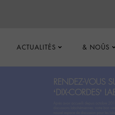
ACTUALITÉS
& NOÛS
RENDEZ-VOUS SU
‘DIX-CORDES’ LA
Après avoir accueilli depuis octobre 201
discussions labohémiennes, notre bon vie
nouvel espace de discussion pour les labo