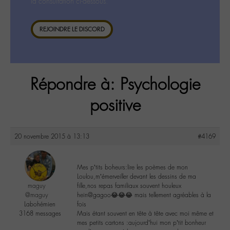
la consultation ci-dessous.
REJOINDRE LE DISCORD
Répondre à: Psychologie
positive
20 novembre 2015 à 13:13
#4169
Mes p’tits boheurs:lire les poèmes de mon
Loulou,m’émerveiller devant les dessins de ma
maguy
fille,nos repas familiaux souvent houleux
@maguy
hein@gagoo😂😂😂 mais tellement agréables à la
Labohémien
fois
3168 messages
Mais étant souvent en tête à tête avec moi même et
mes petits cartons :aujourd’hui mon p’tit bonheur