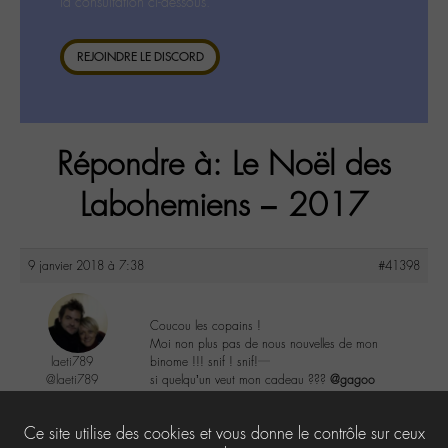
la consultation ci-dessous.
REJOINDRE LE DISCORD
Répondre à: Le Noël des
Labohemiens – 2017
9 janvier 2018 à 7:38
#41398
Coucou les copains !
Moi non plus pas de nous nouvelles de mon
laeti789
binome !!! snif ! snif!
@laeti789
si quelqu’un veut mon cadeau ???
@gagoo
Labohémien
61 messages
4
Ce site utilise des cookies et vous donne le contrôle sur ceux