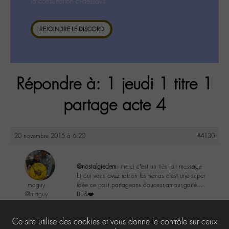
la consultation ci-dessous.
REJOINDRE LE DISCORD
Répondre à: 1 jeudi 1 titre 1
partage acte 4
20 novembre 2015 à 6:20
#4130
@nostalgiedem
: merci c’est un très joli message
Et oui vous avez raison les nanas c’est une super
maguy
idée ce post,partageons douceur,amour,gaité….
@maguy
✌🏼️&❤️
Labohémien
3168 messages
0
Ce site utilise des cookies et vous donne le contrôle sur ceux