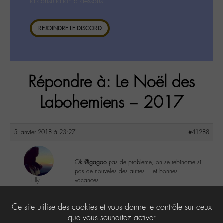
la consultation ci-dessous.
REJOINDRE LE DISCORD
Répondre à: Le Noël des
Labohemiens – 2017
5 janvier 2018 à 23:27
#41288
Ok
@gagoo
pas de probleme, on se rebinome si
pas de nouvelles des autres… et bonnes
Lilly
vacances…
@lillyb
Labohémien
4
Ce site utilise des cookies et vous donne le contrôle sur ceux
948 messages
que vous souhaitez activer