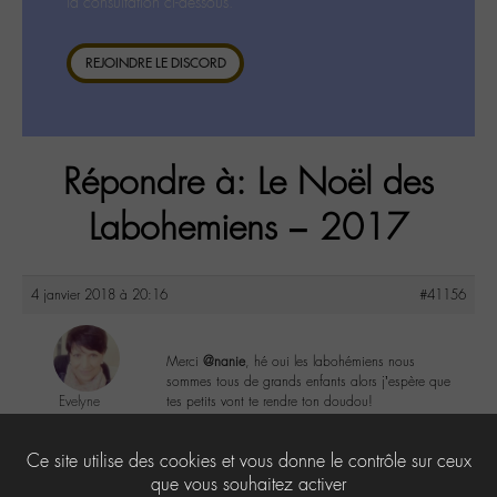
la consultation ci-dessous.
REJOINDRE LE DISCORD
Répondre à: Le Noël des
Labohemiens – 2017
4 janvier 2018 à 20:16
#41156
Merci
@nanie
, hé oui les labohémiens nous
sommes tous de grands enfants alors j’espère que
Evelyne
tes petits vont te rendre ton doudou!
@evelyne
Labohémien
4
Ce site utilise des cookies et vous donne le contrôle sur ceux
397 messages
que vous souhaitez activer