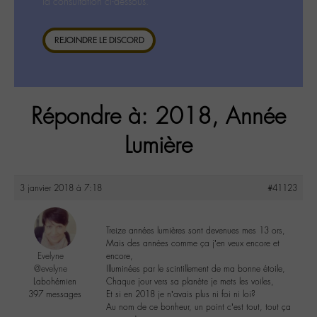
la consultation ci-dessous.
REJOINDRE LE DISCORD
Répondre à: 2018, Année
Lumière
3 janvier 2018 à 7:18
#41123
Treize années lumières sont devenues mes 13 ors,
Mais des années comme ça j’en veux encore et
Evelyne
encore,
@evelyne
Illuminées par le scintillement de ma bonne étoile,
Labohémien
Chaque jour vers sa planète je mets les voiles,
397 messages
Et si en 2018 je n’avais plus ni foi ni loi?
Au nom de ce bonheur, un point c’est tout, tout ça