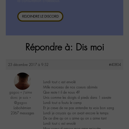
la consultation ci-dessous.
REJOINDRE LE DISCORD
Répondre à: Dis moi
23 décembre 2017 à 9:52
#40804
Lundi tout c est envolé
Mille morceau de nos coeurs abimés
gagoo « j’aime
Que reste t il de nous 4?
donc je suis »
Unis comme les doigts d pieds dans 1 savate
@gagoo
Lundi tout a foutu le camp
Labohémien
Et je creve de ne pas entendre ta voix bon sang
2367 messages
Lundi je croyais qu on avait encore le temps
De ce dire qu on s aime qu on s aime tant
Lundi tout c est envolé
Mon coeur d amour mon ame enjouée