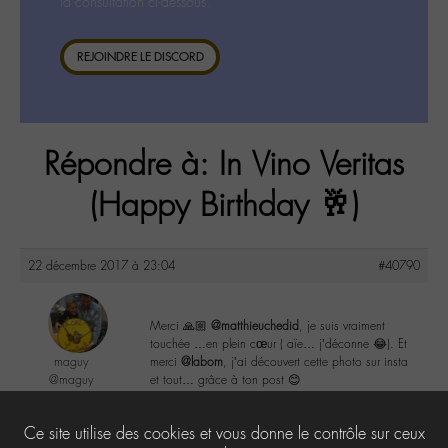
la consultation ci-dessous.
REJOINDRE LE DISCORD
Répondre à: In Vino Veritas
(Happy Birthday 🥂)
22 décembre 2017 à 23:04
#40790
Merci 🙏🏼
@matthieuchedid
, je suis vraiment
touchée …en plein cœur ( aïe… j’déconne 😂). Et
maguy
merci
@labom
, j’ai découvert cette photo sur insta
@maguy
et tout… grâce à ton post 😊
Labohémien
3168 messages
4
Ce site utilise des cookies et vous donne le contrôle sur ceux