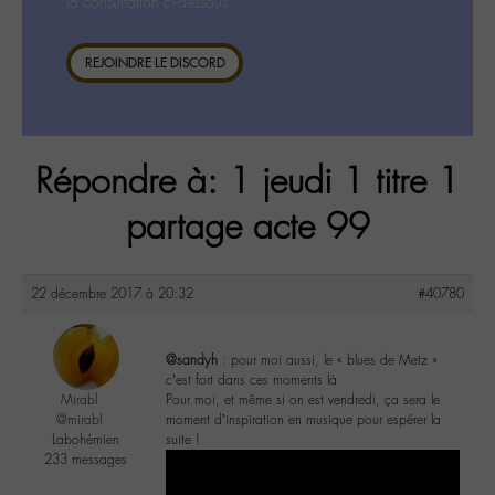
la consultation ci-dessous.
REJOINDRE LE DISCORD
Répondre à: 1 jeudi 1 titre 1
partage acte 99
22 décembre 2017 à 20:32
#40780
@sandyh
: pour moi aussi, le « blues de Metz »
c’est fort dans ces moments là
Mirabl
Pour moi, et même si on est vendredi, ça sera le
@mirabl
moment d’inspiration en musique pour espérer la
Labohémien
suite !
233 messages