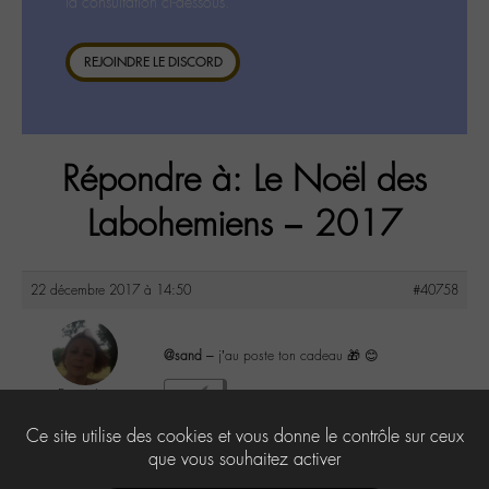
la consultation ci-dessous.
REJOINDRE LE DISCORD
Répondre à: Le Noël des
Labohemiens – 2017
22 décembre 2017 à 14:50
#40758
@sand
– j’au poste ton cadeau 🎁 😊
DonnaL
0
@donnal
Ce site utilise des cookies et vous donne le contrôle sur ceux
Labohémien
596 messages
que vous souhaitez activer