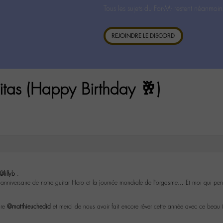
Tous les sujets du For-M- restent néanmoin
REJOINDRE LE DISCORD
itas (Happy Birthday 🥂)
@lillyb
:
 l’anniversaire de notre guitar Hero et la journée mondiale de l’orgasme… Et moi qui pens
ire
@matthieuchedid
et merci de nous avoir fait encore rêver cette année avec ce beau