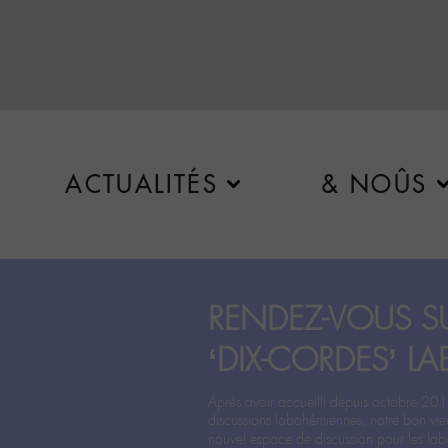
ACTUALITÉS
& NOÛS
RENDEZ-VOUS SU
‘DIX-CORDES’ LA
Après avoir accueilli depuis octobre 201
discussions labohémiennes, notre bon vie
nouvel espace de discussion pour les labo