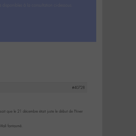
s disponibles à la consultation ci-dessous.
#40728
ait que le 21 décembre était juste le début de l’hiver
 Mali fantasmé.