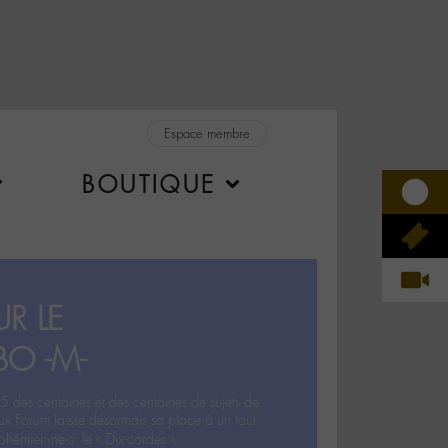
Espace membre
BOUTIQUE
R LE
BO -M-
5 des centaines et des centaines de sujets de
ux Forum laisse désormais sa place à un tout
hémien‧ne‧s: le « Dix-cordes ».