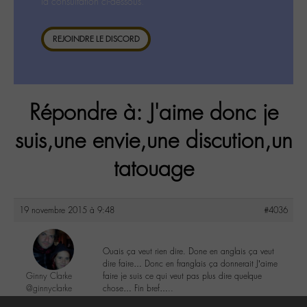
la consultation ci-dessous.
REJOINDRE LE DISCORD
Répondre à: J'aime donc je
suis,une envie,une discution,un
tatouage
19 novembre 2015 à 9:48
#4036
Ouais ça veut rien dire. Done en anglais ça veut
dire faire… Donc en franglais ça donnerait J’aime
Ginny Clarke
faire je suis ce qui veut pas plus dire quelque
@ginnyclarke
chose… Fin bref…..
Labohémien