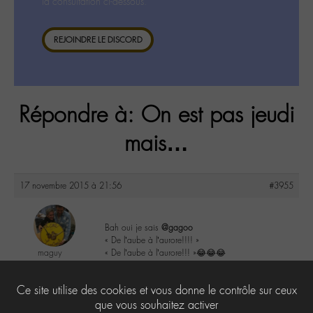
la consultation ci-dessous.
REJOINDRE LE DISCORD
Répondre à: On est pas jeudi
mais…
17 novembre 2015 à 21:56
#3955
Bah oui je sais
@gagoo
« De l’aube à l’aurore!!!! »
maguy
« De l’aube à l’aurore!!! »😂😂😂
@maguy
Labohémien
3
Ce site utilise des cookies et vous donne le contrôle sur ceux
3168 messages
que vous souhaitez activer