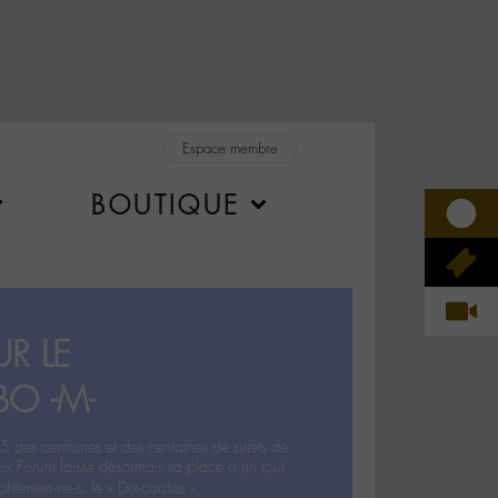
Espace membre
BOUTIQUE
R LE
BO -M-
5 des centaines et des centaines de sujets de
ux Forum laisse désormais sa place à un tout
hémien‧ne‧s: le « Dix-cordes ».