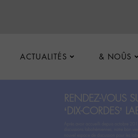
ACTUALITÉS
& NOÛS
RENDEZ-VOUS SU
‘DIX-CORDES’ LA
Après avoir accueilli depuis octobre 201
discussions labohémiennes, notre bon vie
nouvel espace de discussion pour les labo