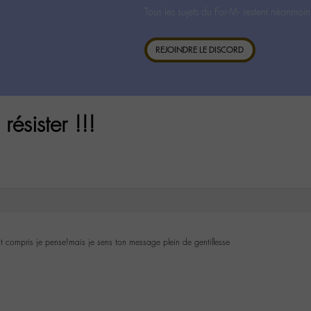
Tous les sujets du For-M- restent néanmoin
REJOINDRE LE DISCORD
ésister !!!
ut compris je pense!mais je sens ton message plein de gentillesse