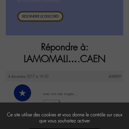
la consultation ci-dessous.
REJOINDRE LE DISCORD
Répondre à:
LAMOMALI….CAEN
4 décembre 2017 à 19:30
#38809
avec nos nez rouges…
matata
2
@matata
Ce site utilise des cookies et vous donne le contrôle sur ceux
Labohémien
3 messages
que vous souhaitez activer