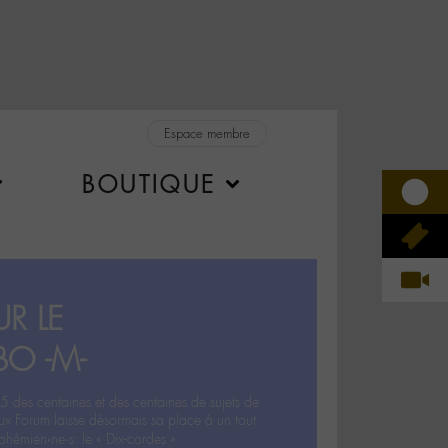
Espace membre
BOUTIQUE
R LE
BO -M-
5 des centaines et des centaines de sujets de
ux Forum laisse désormais sa place à un tout
hémien‧ne‧s: le « Dix-cordes ».