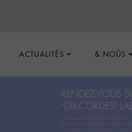
ACTUALITÉS
& NOÛS
RENDEZ-VOUS SU
‘DIX-CORDES’ LA
Après avoir accueilli depuis octobre 201
discussions labohémiennes, notre bon vie
nouvel espace de discussion pour les labo