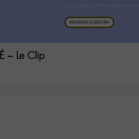
Tous les sujets du For-M- restent néanmoin
REJOINDRE LE DISCORD
 – Le Clip