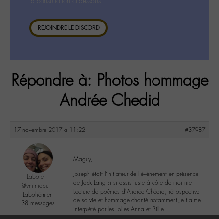
la consultation ci-dessous.
REJOINDRE LE DISCORD
Répondre à: Photos hommage
Andrée Chedid
17 novembre 2017 à 11:22
#37987
Maguy,
Joseph était l’initiateur de l’évènement en présence
Laboté
de Jack Lang si si assis juste à côte de moi rire
@vminiaou
Lecture de poèmes d’Andrée Chédid, rétrospective
Labohémien
de sa vie et hommage chanté notamment Je t’aime
38 messages
interprété par les jolies Anna et Billie.