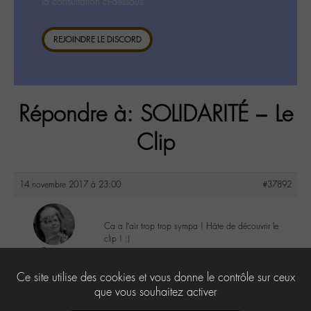
la consultation ci-dessous.
REJOINDRE LE DISCORD
Répondre à: SOLIDARITÉ – Le
Clip
14 novembre 2017 à 23:00
#37892
Ca a l’air trop trop sympa ! Hâte de découvrir le
clip ! :)
Cricri
@cricri
2
Ce site utilise des cookies et vous donne le contrôle sur ceux
Labohémien
500 messages
que vous souhaitez activer