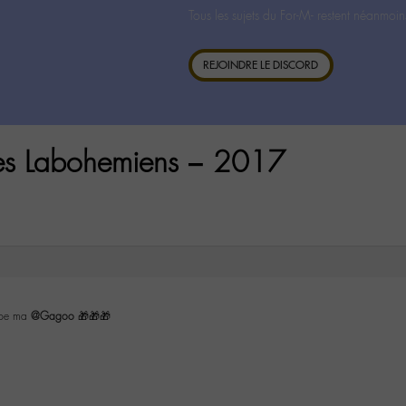
Tous les sujets du For-M- restent néanmoin
REJOINDRE LE DISCORD
es Labohemiens – 2017
cipe ma
@Gagoo
🎁🎁🎁