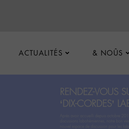
ACTUALITÉS
& NOÛS
RENDEZ-VOUS SU
‘DIX-CORDES’ LA
Après avoir accueilli depuis octobre 201
discussions labohémiennes, notre bon vie
nouvel espace de discussion pour les labo