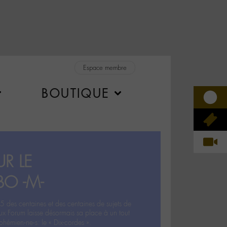
Espace membre
BOUTIQUE
R LE
BO -M-
5 des centaines et des centaines de sujets de
ux Forum laisse désormais sa place à un tout
hémien‧ne‧s: le « Dix-cordes ».