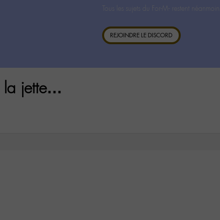
Tous les sujets du For-M- restent néanmoin
REJOINDRE LE DISCORD
 la jette…