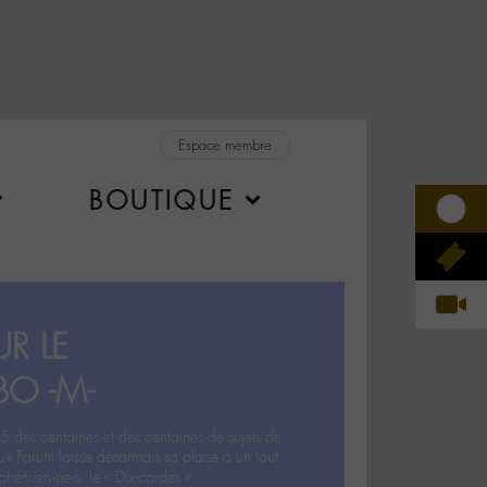
Espace membre
BOUTIQUE
R LE
BO -M-
5 des centaines et des centaines de sujets de
ux Forum laisse désormais sa place à un tout
hémien‧ne‧s: le « Dix-cordes ».