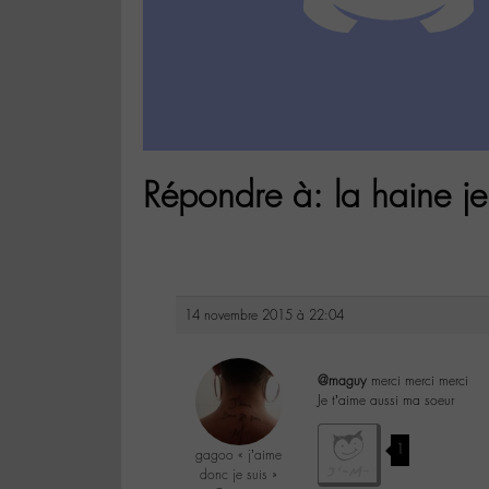
Répondre à: la haine je
14 novembre 2015 à 22:04
@maguy
merci merci merci
Je t’aime aussi ma soeur
1
gagoo « j’aime
donc je suis »