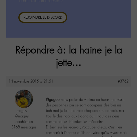
la consultation ci-dessous.
REJOINDRE LE DISCORD
Répondre à: la haine je la
jette…
14 novembre 2015 à 21:51
#3762
@gagoo
sans parler de victime ou héros ma sœur
,les personnes qui se sont occupées des blessés
maguy
bah moi je leur tire mon chapeau ( tu connais ma
@maguy
trouille des hôpitaux ) donc oui il faut des gens
Labohémien
comme toi,les infirmiers les médecins
3168 messages
Et bien sûr les recevoir,s’occuper d’eux, c’est rien
comparé à l’horreur qu’ils ont vécu,qu’ils vivent mais