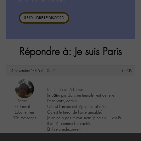
la consultation ci-dessous.
REJOINDRE LE DISCORD
Répondre à: Je suis Paris
14 novembre 2015 à 10:27
#3739
Le monde est à l’envers;
Le cœur pris dans un tremblement de terre,
DonnaL
Désorienté, confus.
@donnal
Où est l’amour qui règne ma planète?
Labohémien
Où est le trésor de l’âme aimable?
596 messages
Je ne peux pas le voir, mais je sais qu’il est là –
Il est là, comme l’or caché …
Et il sera redécouvert.