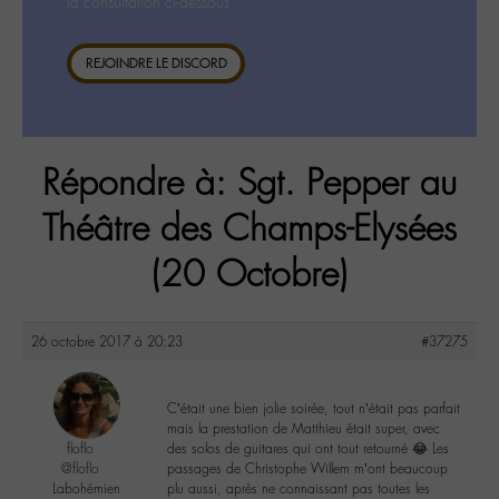
la consultation ci-dessous.
REJOINDRE LE DISCORD
Répondre à: Sgt. Pepper au
Théâtre des Champs-Elysées
(20 Octobre)
26 octobre 2017 à 20:23
#37275
C’était une bien jolie soirée, tout n’était pas parfait
mais la prestation de Matthieu était super, avec
floflo
des solos de guitares qui ont tout retourné 😂 Les
@floflo
passages de Christophe Willem m’ont beaucoup
Labohémien
plu aussi, après ne connaissant pas toutes les