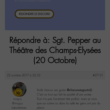
la consultation ci-dessous.
REJOINDRE LE DISCORD
Répondre à: Sgt. Pepper au
Théâtre des Champs-Elysées
(20 Octobre)
22 octobre 2017 à 22:33
#37131
Voilà chacun ses goûts
@chacunsesgouts
😉
C’est un tout qui fait la qualité d’une soirée
maguy
Tout n’a pas forcément été parfait, mais je crois
@maguy
que sur scène ou dans la salle les gens ont pris du
Labohémien
plaisir