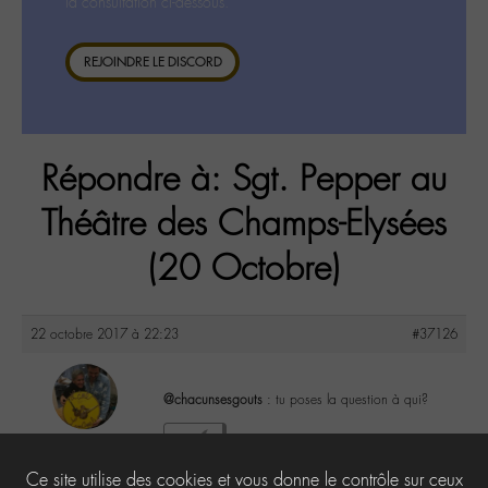
la consultation ci-dessous.
REJOINDRE LE DISCORD
Répondre à: Sgt. Pepper au
Théâtre des Champs-Elysées
(20 Octobre)
22 octobre 2017 à 22:23
#37126
@chacunsesgouts
: tu poses la question à qui?
maguy
0
@maguy
Ce site utilise des cookies et vous donne le contrôle sur ceux
Labohémien