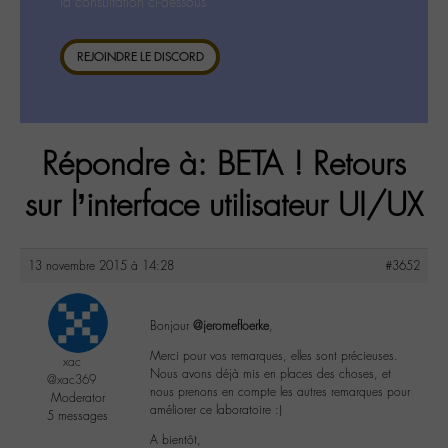
la consultation ci-dessous.
REJOINDRE LE DISCORD
Répondre à: BETA ! Retours
sur l’interface utilisateur UI/UX
13 novembre 2015 à 14:28
#3652
Bonjour
@jeromefloerke
,
Merci pour vos remarques, elles sont précieuses.
xac
Nous avons déjà mis en places des choses, et
@xac369
nous prenons en compte les autres remarques pour
Moderator
améliorer ce laboratoire :)
5 messages
A bientôt,