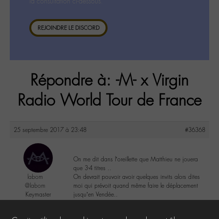
la consultation ci-dessous.
REJOINDRE LE DISCORD
Répondre à: -M- x Virgin
Radio World Tour de France
25 septembre 2017 à 23:48
#36368
On me dit dans l’oreillette que Matthieu ne jouera
que 3-4 titres ..
labom
On devrait pouvoir avoir quelques invits alors dites
@labom
moi qui prévoit quand même faire le déplacement
Keymaster
jusqu’en Vendée..
656 messages
4