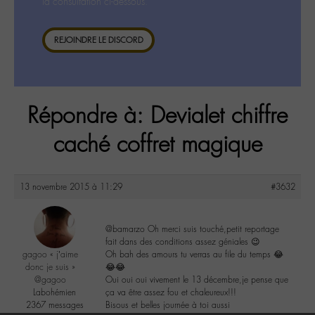
la consultation ci-dessous.
REJOINDRE LE DISCORD
Répondre à: Devialet chiffre
caché coffret magique
13 novembre 2015 à 11:29
#3632
@bamarzo Oh merci suis touché,petit reportage
fait dans des conditions assez géniales 😉
gagoo « j’aime
Oh bah des amours tu verras au file du temps 😂
donc je suis »
😂😂
@gagoo
Oui oui oui vivement le 13 décembre,je pense que
Labohémien
ça va être assez fou et chaleureux!!!
2367 messages
Bisous et belles journée à toi aussi