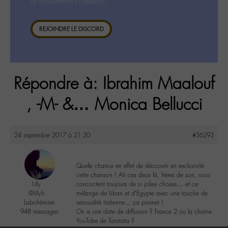
la consultation ci-dessous.
REJOINDRE LE DISCORD
Répondre à: Ibrahim Maalouf
, -M- &… Monica Bellucci
24 septembre 2017 à 21:20
#36293
Quelle chance en effet de découvrir en exclusivité
cette chanson ! Ah ces deux là, frères de son, nous
Lilly
concoctent toujours de si jolies choses… et ce
@lillyb
mélange de Liban et d’Egypte avec une touche de
Labohémien
sensualité italienne… ça promet !
948 messages
On a une date de diffusion ? France 2 ou la chaîne
YouTube de Taratata ?