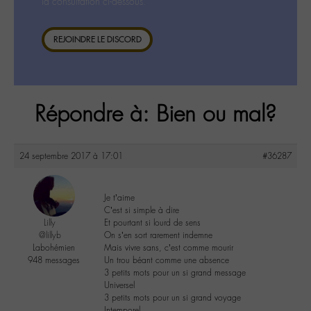
la consultation ci-dessous.
REJOINDRE LE DISCORD
Répondre à: Bien ou mal?
24 septembre 2017 à 17:01
#36287
Je t’aime
C’est si simple à dire
Lilly
Et pourtant si lourd de sens
@lillyb
On s’en sort rarement indemne
Labohémien
Mais vivre sans, c’est comme mourir
948 messages
Un trou béant comme une absence
3 petits mots pour un si grand message
Universel
3 petits mots pour un si grand voyage
Intemporel