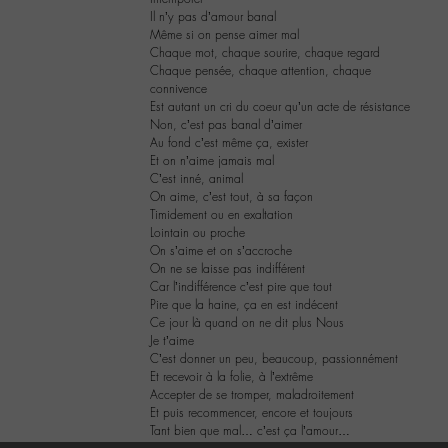
Il n’y pas d’amour banal
Même si on pense aimer mal
Chaque mot, chaque sourire, chaque regard
Chaque pensée, chaque attention, chaque
connivence
Est autant un cri du coeur qu’un acte de résistance
Non, c’est pas banal d’aimer
Au fond c’est même ça, exister
Et on n’aime jamais mal
C’est inné, animal
On aime, c’est tout, à sa façon
Timidement ou en exaltation
Lointain ou proche
On s’aime et on s’accroche
On ne se laisse pas indifférent
Car l’indifférence c’est pire que tout
Pire que la haine, ça en est indécent
Ce jour là quand on ne dit plus Nous
Je t’aime
C’est donner un peu, beaucoup, passionnément
Et recevoir à la folie, à l’extrême
Accepter de se tromper, maladroitement
Et puis recommencer, encore et toujours
Tant bien que mal… c’est ça l’amour…