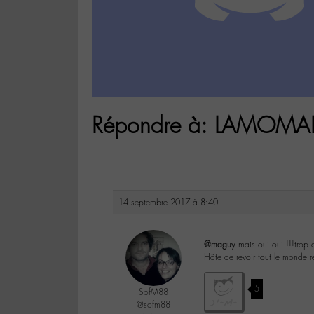
Répondre à: LAMOMALI
14 septembre 2017 à 8:40
@maguy
mais oui oui !!!trop 
Hâte de revoir tout le monde 
5
SofM88
@sofm88