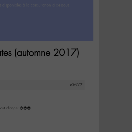
s disponibles à la consultation ci-dessous.
tes (automne 2017)
#36007
 tout changer 😍😍😍