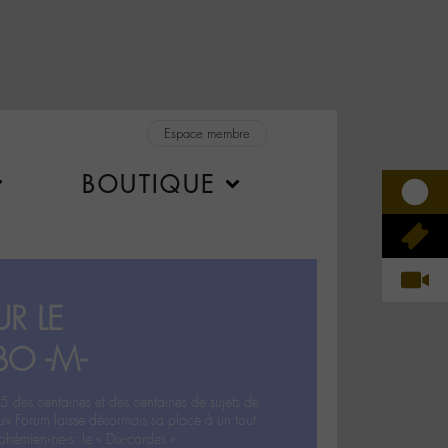
Espace membre
BOUTIQUE
R LE
BO -M-
5 des centaines et des centaines de sujets de
ux Forum laisse désormais sa place à un tout
hémien‧ne‧s: le « Dix-cordes ».