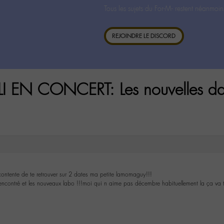
Tous les sujets du For-M- restent néanmoin
REJOINDRE LE DISCORD
 EN CONCERT: Les nouvelles da
contente de te retrouver sur 2 dates ma petite lamomaguy!!!
rencontré et les nouveaux labo !!!moi qui n aime pas décembre habituellement la ça va