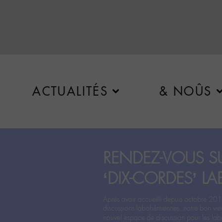
ACTUALITÉS
& NOÛS
RENDEZ-VOUS SU
‘DIX-CORDES’ LA
Après avoir accueilli depuis octobre 201
discussions labohémiennes, notre bon vie
nouvel espace de discussion pour les labo