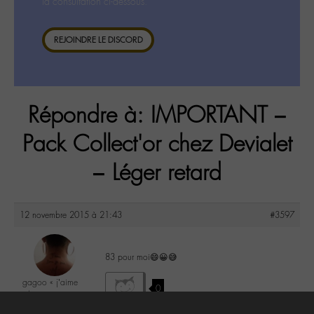
la consultation ci-dessous.
REJOINDRE LE DISCORD
Répondre à: IMPORTANT –
Pack Collect'or chez Devialet
– Léger retard
12 novembre 2015 à 21:43
#3597
83 pour moi😄😀😅
gagoo « j’aime
0
donc je suis »
@gagoo