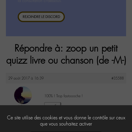
la consultation ci-dessous.
REJOINDRE LE DISCORD
Répondre à: zoop un petit
quizz livre ou chanson (de -M-)
29 août 2017 à 16:39
#35588
100% ! Trop fastoooche !
Lilly
2
@lillyb
Ce site utilise des cookies et vous donne le contrôle sur ceux
Labohémien
948 messages
que vous souhaitez activer