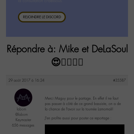
la consultation ci-dessous.
REJOINDRE LE DISCORD
Répondre à: Mike et DeLaSoul
😍👌🏼👍🏼
29 août 2017 à 16:24
#35587
Merci Maguy pour le partage. En effet il ne faut
pas passer à côté de ce grand bassiste, on a de
labom
la chance de l’avoir sur la tournée Lamomali!
@labom
J’en profite aussi pour poster ce reportage :
Keymaster
656 messages