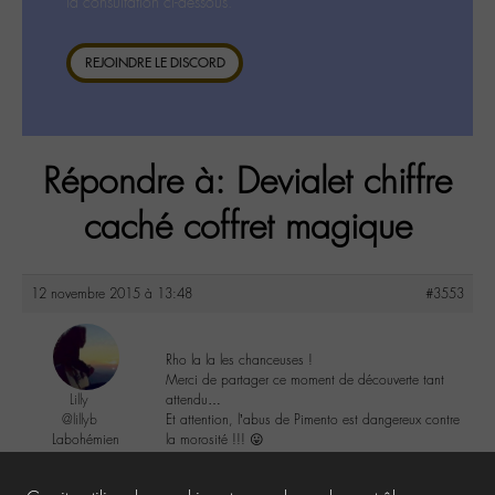
la consultation ci-dessous.
REJOINDRE LE DISCORD
Répondre à: Devialet chiffre
caché coffret magique
12 novembre 2015 à 13:48
#3553
Rho la la les chanceuses !
Merci de partager ce moment de découverte tant
Lilly
attendu…
@lillyb
Et attention, l’abus de Pimento est dangereux contre
Labohémien
la morosité !!! 😛
948 messages
2