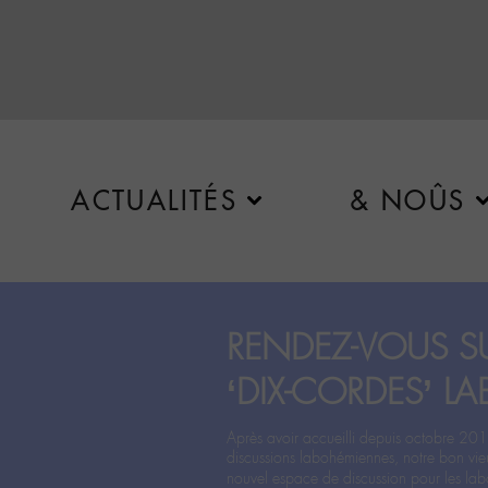
ACTUALITÉS
& NOÛS
RENDEZ-VOUS SU
‘DIX-CORDES’ LA
Après avoir accueilli depuis octobre 201
discussions labohémiennes, notre bon vie
nouvel espace de discussion pour les labo