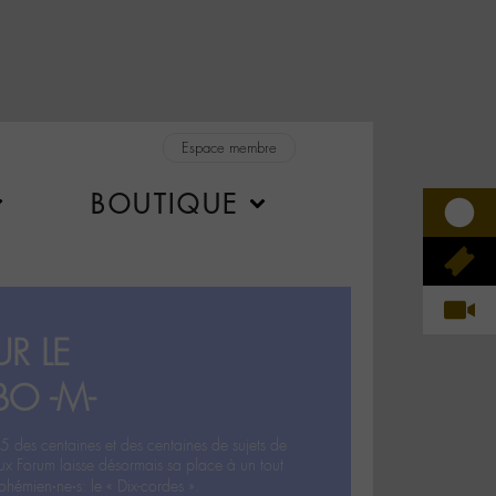
Espace membre
BOUTIQUE
R LE
BO -M-
5 des centaines et des centaines de sujets de
ux Forum laisse désormais sa place à un tout
hémien‧ne‧s: le « Dix-cordes ».