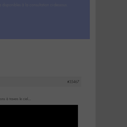
s disponibles à la consultation ci-dessous.
#35467
ons à travers le ciel…