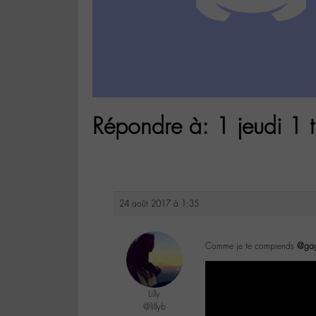
Répondre à: 1 jeudi 1 t
24 août 2017 à 1:35
Comme je te comprends
@ga
Lilly
@lillyb