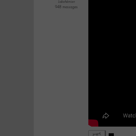
Labohémien
948 messages