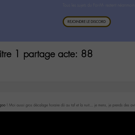
Tous les sujets du For-M- restent néanmoin
REJOINDRE LE DISCORD
itre 1 partage acte: 88
goo
! Moi aussi gros décalage horaire dû au taf et la nuit… je mens, je prends des avi