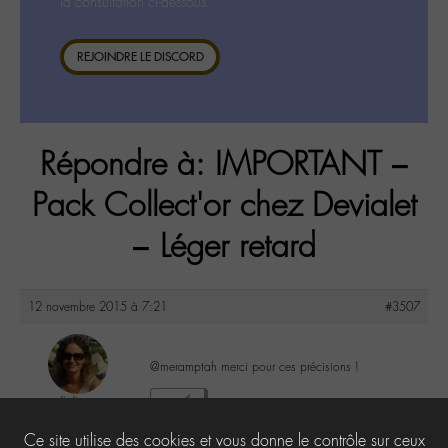
la consultation ci-dessous.
REJOINDRE LE DISCORD
Répondre à: IMPORTANT –
Pack Collect'or chez Devialet
– Léger retard
12 novembre 2015 à 7:21
#3507
@meramptah merci pour ces précisions !
floflo
2
@floflo
Ce site utilise des cookies et vous donne le contrôle sur ceux
Labohémien