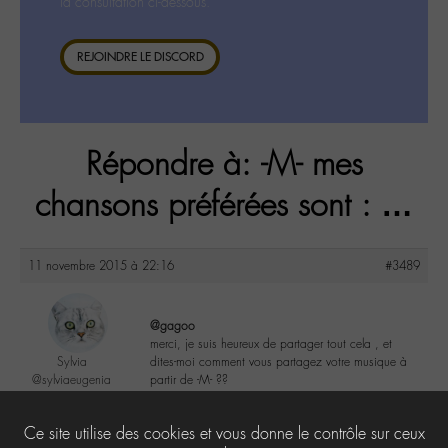
la consultation ci-dessous.
REJOINDRE LE DISCORD
Répondre à: -M- mes
chansons préférées sont : …
11 novembre 2015 à 22:16
#3489
@gagoo
merci, je suis heureux de partager tout cela , et
Sylvia
dites-moi comment vous partagez votre musique à
@sylviaeugenia
partir de -M- ??
Labohémien
279 messages
2
Ce site utilise des cookies et vous donne le contrôle sur ceux