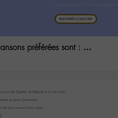
Tous les sujets du For-M- restent néanmoin
REJOINDRE LE DISCORD
ansons préférées sont : …
son des Triplettes de Belleville et il y est arrivé .
 aimez ce genre d’animation
t très peu connue bonne culture .
od