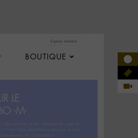
Espace membre
BOUTIQUE
R LE
BO -M-
5 des centaines et des centaines de sujets de
ux Forum laisse désormais sa place à un tout
hémien‧ne‧s: le « Dix-cordes ».