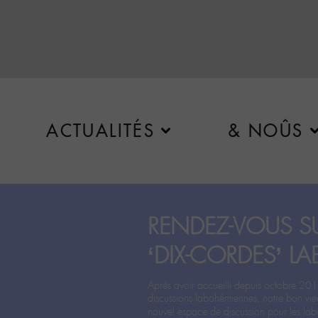
ACTUALITÉS
& NOÛS
RENDEZ-VOUS SU
‘DIX-CORDES’ LA
Après avoir accueilli depuis octobre 201
discussions labohémiennes, notre bon vie
nouvel espace de discussion pour les labo